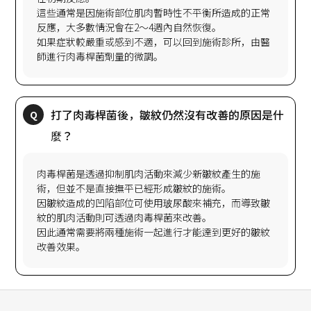
這些通常是因施術部位肌肉暫時性不平衡所造成的正常
反應，大多數情況會在2～4週內自然恢復。
如果症狀較嚴重或感到不適，可以回到施術診所，由醫
打了肉毒桿菌後，皺紋仍然沒有改善的原因是什
肉毒桿菌是透過抑制肌肉活動來減少新皺紋產生的施
術，但並不是直接撫平已經形成皺紋的施術。
因皺紋造成的凹陷部位可使用玻尿酸來補充，而導致皺
紋的肌肉活動則可透過肉毒桿菌來改善。
因此通常需要將兩種施術一起進行才能達到更好的皺紋