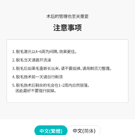
中文(简体)
中文(繁體)